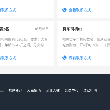
每天8小时，待遇优厚。
好。薪资：4500-7000元，标
宿，免费发放劳保用品，两班
看联系方式
查看联系方式
25号准时发放工资，工作时间1
表2名
08月08日
货车司机b2
司招聘医药代表2名，要求：大专
招聘货车司机b2数名，带从业
，年龄25-45岁之间，男女均
吃苦耐劳，开6米8，9米6，工
要具有营销经验，从事过医药代
有医学资质的优先，底薪+绩效，
看联系方式
查看联系方式
。
信息
招聘资讯
发布简历
企业入驻
会员中心
法律申明
们