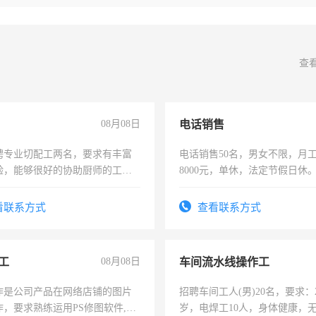
查
08月08日
电话销售
聘专业切配工两名，要求有丰富
电话销售50名，男女不限，月工资
验，能够很好的协助厨师的工
8000元，单休，法定节假日休
住，每月有公休，工资3500-
看联系方式
查看联系方式
工
08月08日
车间流水线操作工
作是公司产品在网络店铺的图片
招聘车间工人(男)20名，要求：2
作，要求熟练运用PS修图软件,工
岁，电焊工10人，身体健康，