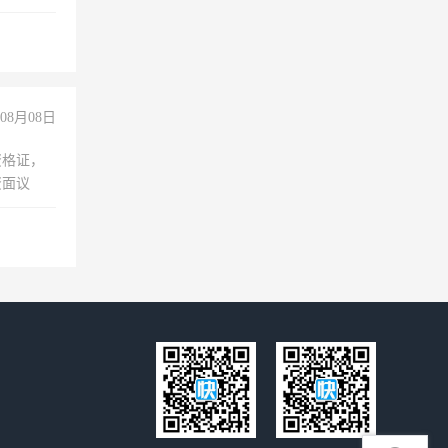
准八人间住
倒，每月
0小时
08月08日
资格证，
资面议