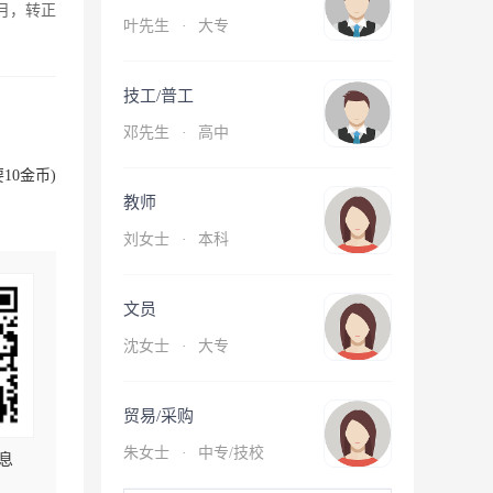
月，转正
叶先生
·
大专
技工/普工
邓先生
·
高中
10金币)
教师
刘女士
·
本科
文员
沈女士
·
大专
贸易/采购
朱女士
·
中专/技校
息