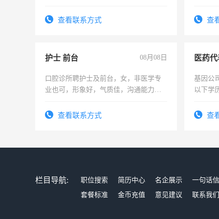
作时间
查看联系方式
查
护士 前台
08月08日
医药代
口腔诊所聘护士及前台，女，非医学专
基因公
业也可，形象好，气质佳，沟通能力
以下学历
强。面试，周日休息。
可，需
表或者
查看联系方式
查
交五险
栏目导航:
职位搜索
简历中心
名企展示
一句话
套餐标准
金币充值
意见建议
联系我