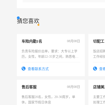
猜您喜欢
车险内勤1名
08月08日
切配工
负责车险报价出单，要求：大专以上学
饭店招
历，女性，年龄22-35岁之间，熟悉电脑
工作经
操作，工作态度认真，具有团队精神，
作。包吃
试用期1-3个月，转正后交纳五险，
4500。
查看联系方式
查
售后客服
08月08日
店铺美
售后客服20名，女性，20-30周岁，单
主要工
休，国家节假日休息
处理工