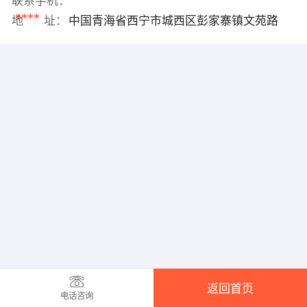
联系手机：
****
地 址：
中国青海省西宁市城西区彭家寨镇文苑路
返回首页
电话咨询